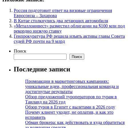
Россия подготовит ответ на визовые ограничения
Евросоюза – Захарова
В Китае столкнулись два летающих автомобиля
«Металлоинвест» разместил облигации на $100 млн под
рекордно низкую ставку
Генпрокуратура РФ решила изъять активы главы Совета
судей РФ почти на 9 млрд
Поиск
Поиск
Последние записи
Промоакции в маркетинговых кампаниях:
уникальные идеи, профессиональная команда и
достигнутые результаты
Обзор предложений туроператоров по турам в
Таиланд на 2026 год
Обзор туров в Египет с вылетами в 2026 году
Почему клиент уходит, не оплатив, и как это
исправить
Обман брокера: как действовать и куда обратиться
за возвратом средств