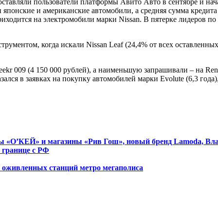
ое оставляли пользователи платформы Авито Авто в сентябре и нач
и японские и американские автомобили, а средняя сумма кредита
иходится на электромобили марки Nissan. В пятерке лидеров по до
ментом, когда искали Nissan Leaf (24,4% от всех оставленных зая
kr 009 (4 150 000 рублей), а наименьшую запрашивали – на Renau
ался в заявках на покупку автомобилей марки Evolute (6,3 года), 
еты «О’КЕЙ» и магазины «Рив Гош», новый бренд Lamoda, Вл
 границе с РФ
х оживленных станций метро мегаполиса