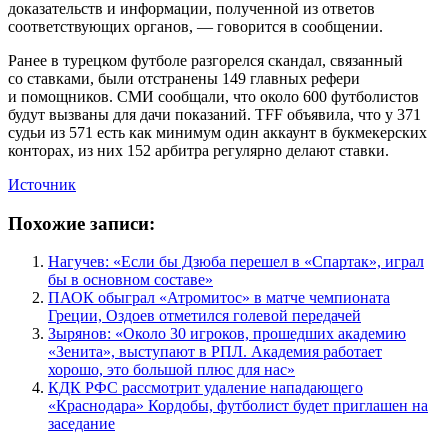
доказательств и информации, полученной из ответов
соответствующих органов, — говорится в сообщении.
Ранее в турецком футболе разгорелся скандал, связанный
со ставками, были отстранены 149 главных рефери
и помощников. СМИ сообщали, что около 600 футболистов
будут вызваны для дачи показаний. TFF объявила, что у 371
судьи из 571 есть как минимум один аккаунт в букмекерских
конторах, из них 152 арбитра регулярно делают ставки.
Источник
Похожие записи:
Нагучев: «Если бы Дзюба перешел в «Спартак», играл
бы в основном составе»
ПАОК обыграл «Атромитос» в матче чемпионата
Греции, Оздоев отметился голевой передачей
Зырянов: «Около 30 игроков, прошедших академию
«Зенита», выступают в РПЛ. Академия работает
хорошо, это большой плюс для нас»
КДК РФС рассмотрит удаление нападающего
«Краснодара» Кордобы, футболист будет приглашен на
заседание