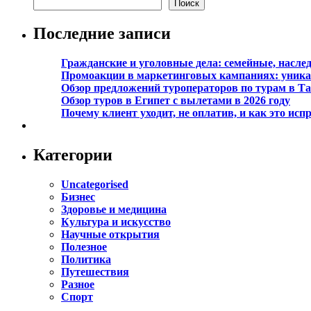
Поиск
Последние записи
Гражданские и уголовные дела: семейные, насл
Промоакции в маркетинговых кампаниях: уникал
Обзор предложений туроператоров по турам в Та
Обзор туров в Египет с вылетами в 2026 году
Почему клиент уходит, не оплатив, и как это исп
Категории
Uncategorised
Бизнес
Здоровье и медицина
Культура и искусство
Научные открытия
Полезное
Политика
Путешествия
Разное
Спорт