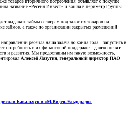
е товаров вторичного потребления, объявляет о покупке
ила название «Ресейл Инвест» и вошла в периметр Группы
ет выдавать займы селлерам под залог их товаров на
че займов, а также по организации закрытых размещений
аправлении ресейла наша задача до конца года – запустить в
ет потребность в их финансовой поддержке – далеко не все
ств и развития. Мы предоставим им такую возможность,
ментировал
Алексей Лазутин, генеральный директор ПАО
адислав Бакальчук в «М.Видео-Эльдорадо»