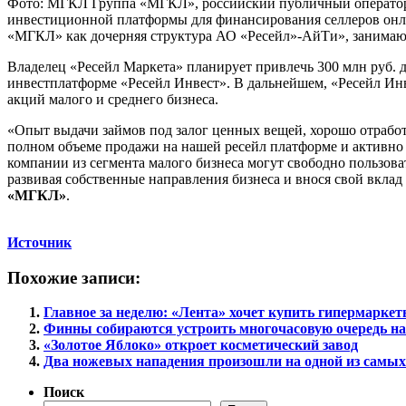
Фото: МГКЛ Группа «МГКЛ», российский публичный оператор н
инвестиционной платформы для финансирования селлеров онл
«МГКЛ» как дочерняя структура АО «Ресейл»-АйТи», занимаю
Владелец «Ресейл Маркета» планирует привлечь 300 млн руб. д
инвестплатформе «Ресейл Инвест». В дальнейшем, «Ресейл Ин
акций малого и среднего бизнеса.
«Опыт выдачи займов под залог ценных вещей, хорошо отработа
полном объеме продажи на нашей ресейл платформе и активно 
компании из сегмента малого бизнеса могут свободно пользов
развивая собственные направления бизнеса и внося свой вкл
«МГКЛ»
.
Источник
Похожие записи:
Главное за неделю: «Лента» хочет купить гипермарк
Финны собираются устроить многочасовую очередь на
«Золотое Яблоко» откроет косметический завод
Два ножевых нападения произошли на одной из самы
Поиск