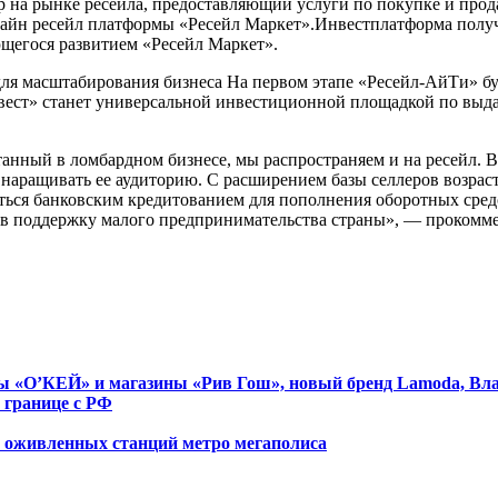
а рынке ресейла, предоставляющий услуги по покупке и продаж
айн ресейл платформы «Ресейл Маркет».Инвестплатформа получ
щегося развитием «Ресейл Маркет».
ля масштабирования бизнеса На первом этапе «Ресейл-АйТи» буд
вест» станет универсальной инвестиционной площадкой по выда
нный в ломбардном бизнесе, мы распространяем и на ресейл. В н
наращивать ее аудиторию. С расширением базы селлеров возраст
аться банковским кредитованием для пополнения оборотных сред
ад в поддержку малого предпринимательства страны», — проком
еты «О’КЕЙ» и магазины «Рив Гош», новый бренд Lamoda, Вл
 границе с РФ
х оживленных станций метро мегаполиса