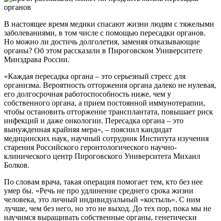
В настоящее время медики спасают жизни людям с тяжелыми
заболеваниями, в том числе с помощью пересадки органов.
Но можно ли достичь долголетия, заменяя отказывающие
органы? Об этом рассказали в Пироговском Университете
Минздрава России.
«Каждая пересадка органа – это серьезный стресс для
организма. Вероятность отторжения органа далеко не нулевая,
его долгосрочная работоспособность ниже, чем у
собственного органа, а прием постоянной иммунотерапии,
чтобы остановить отторжение трансплантата, повышает риск
инфекций и даже онкологии. Пересадка органа – это
вынужденная крайняя мера», – пояснил кандидат
медицинских наук, научный сотрудник Института изучения
старения Российского геронтологического научно-
клинического центр Пироговского Университета Михаил
Болков.
По словам врача, такая операция помогает тем, кто без нее
умер бы. «Речь не про удлинение среднего срока жизни
человека, это личный индивидуальный «костыль». С ним
лучше, чем без него, но это не выход. До тех пор, пока мы не
научимся выращивать собственные органы, генетически