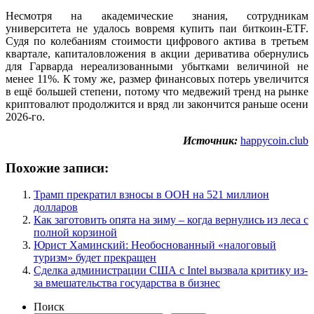
Несмотря на академические знания, сотрудникам
университета не удалось вовремя купить паи биткоин-ETF.
Судя по колебаниям стоимости цифрового актива в третьем
квартале, капиталовложения в акции дериватива обернулись
для Гарварда нереализованными убытками величиной не
менее 11%. К тому же, размер финансовых потерь увеличится
в ещё большей степени, потому что медвежий тренд на рынке
криптовалют продолжится и вряд ли закончится раньше осени
2026-го.
Источник:
happycoin.club
Похожие записи:
Трамп прекратил взносы в ООН на 521 миллион
долларов
Как заготовить опята на зиму – когда вернулись из леса с
полной корзиной
Юрист Хаминский: Необоснованный «налоговый
туризм» будет прекращен
Сделка администрации США с Intel вызвала критику из-
за вмешательства государства в бизнес
Поиск