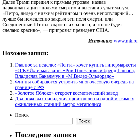
Далее Трамп перешел к прямым угрозам, назвав
наркоплантации «полями смерти» и выставив ультиматум.
«Петро, лидер с низким рейтингом и очень непопулярный…
лучше бы немедленно закрыл эти поля смерти, или
Соединенные Штаты закроют их за него, и это не будет
сделано красиво», — пригрозил президент США.
Источник:
www.mk.ru
Похожие записи:
Главное за неделю: «Лента» хочет купить гипермаркеты
«О’КЕЙ» и магазины «Рив Гош», новый бренд Lamoda,
Владислав Бакальчук в «М.Видео-Эльдорадо»
Финны собираются устроить многочасовую очередь на
границе с РФ
«Золотое Яблоко» откроет косметический завод
Два ножевых нападения произошли на одной из самых
оживленных станций метро мегаполиса
Поиск
Поиск
Последние записи