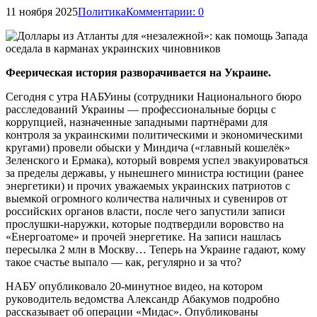
11 ноября 2025
Политика
Комментарии: 0
Феерическая история разворачивается на Украине.
Сегодня с утра НАБУины (сотрудники Национального бюро
расследований Украины — профессиональные борцы с
коррупцией, назначенные западными партнёрами для
контроля за украинскими политическими и экономическими
кругами) провели обыски у Миндича («главный кошелёк»
Зеленского и Ермака), который вовремя успел эвакуироваться
за пределы державы, у нынешнего министра юстиции (ранее
энергетики) и прочих уважаемых украинских патриотов с
выемкой огромного количества наличных и сувениров от
российских органов власти, после чего запустили записи
прослушки-наружки, которые подтвердили воровство на
«Енергоатоме» и прочей энергетике. На записи нашлась
пересылка 2 млн в Москву… Теперь на Украине гадают, кому
такое счастье выпало — как, регулярно и за что?
НАБУ опубликовало 20-минутное видео, на котором
руководитель ведомства Александр Абакумов подробно
рассказывает об операции «Мидас». Опубликованы