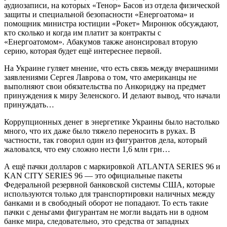
аудиозаписи, на которых «Тенор» Басов из отдела физической
защиты и специальной безопасности «Енергоатома» и
помощник министра юстиции «Рокет» Миронюк обсуждают,
кто сколько и когда им платит за контракты с
«Енергоатомом». Абакумов также анонсировал вторую
серию, которая будет ещё интереснее первой.
На Украине гуляет мнение, что есть связь между вчерашними
заявлениями Сергея Лаврова о том, что американцы не
выполняют свои обязательства по Анкориджу на предмет
принуждения к миру Зеленского. И делают вывод, что начали
принуждать…
Коррупционных денег в энергетике Украины было настолько
много, что их даже было тяжело переносить в руках. В
частности, так говорил один из фигурантов дела, который
жаловался, что ему сложно нести 1,6 млн грн…
А ещё пачки долларов с маркировкой ATLANTA SERIES 96 и
KAN CITY SERIES 96 — это официальные пакеты
Федеральной резервной банковской системы США, которые
используются только для транспортировки наличных между
банками и в свободный оборот не попадают. То есть такие
пачки с деньгами фигурантам не могли выдать ни в одном
банке мира, следовательно, это средства от западных