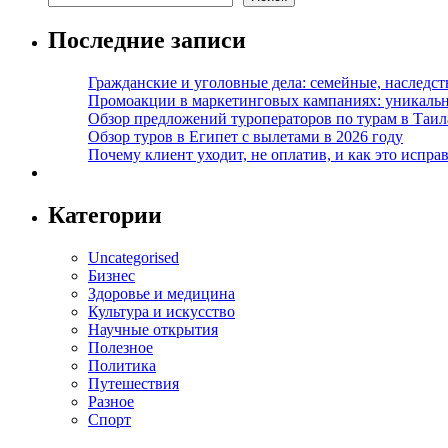
Последние записи
Гражданские и уголовные дела: семейные, наследс
Промоакции в маркетинговых кампаниях: уникальны
Обзор предложений туроператоров по турам в Таил
Обзор туров в Египет с вылетами в 2026 году
Почему клиент уходит, не оплатив, и как это испра
Категории
Uncategorised
Бизнес
Здоровье и медицина
Культура и искусство
Научные открытия
Полезное
Политика
Путешествия
Разное
Спорт