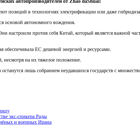
йских автопроизводителей от Zhao daShuai:
еют позиций в технологиях электрификации или даже гибридиз
ся основой автономного вождения.
ни настроили против себя Китай, который является важной час
ая обеспечивала ЕС дешевой энергией и ресурсами.
, несмотря на их тяжелое положение.
 останутся лишь собранием неудавшихся государств с множество
аницу
тве экс-спикера Рады
учёных и военных Ирана