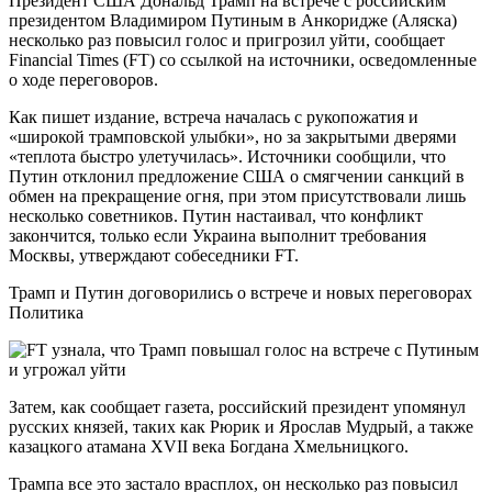
Президент США Дональд Трамп на встрече с российским
президентом Владимиром Путиным в Анкоридже (Аляска)
несколько раз повысил голос и пригрозил уйти, сообщает
Financial Times (FT) со ссылкой на источники, осведомленные
о ходе переговоров.
Как пишет издание, встреча началась с рукопожатия и
«широкой трамповской улыбки», но за закрытыми дверями
«теплота быстро улетучилась». Источники сообщили, что
Путин отклонил предложение США о смягчении санкций в
обмен на прекращение огня, при этом присутствовали лишь
несколько советников. Путин настаивал, что конфликт
закончится, только если Украина выполнит требования
Москвы, утверждают собеседники FT.
Трамп и Путин договорились о встрече и новых переговорах
Политика
Затем, как сообщает газета, российский президент упомянул
русских князей, таких как Рюрик и Ярослав Мудрый, а также
казацкого атамана XVII века Богдана Хмельницкого.
Трампа все это застало врасплох, он несколько раз повысил