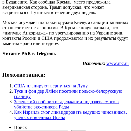
в Будапеште. Как сообщал Кремль, место предложила
американская сторона. Трамп допускал, что может
встретиться с Путиным в течение двух недель.
Москва осуждает поставки оружия Киеву, а санкции западных
стран считает незаконными. В Кремле подчеркивали, что
«импульс Анкориджа» по урегулированию на Украине жив,
контакты России и США продолжаются и их результаты будут
заметны «рано или поздно».
Читайте РБК в Telegram.
Источник:
www.rbc.ru
Похожие записи:
США планируют вернуться на Луну
Туск и фон дер Ляйен посетили польско-белорусскую
границу
Зеленский сообщил о задержании подозреваемого в
убийстве экс-спикера Рады
Как Израиль смог ликвидировать ведущих чиновников,
учёных и военных Ирана
Поиск