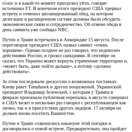
голос и в какой-то момент пригрозил уйти, говорят
источники FT. В конечном итоге президент США прервал
встречу и отменил запланированный обед, на котором
делегации в расширенном составе должны были обсудить
экономические связи и сотрудничество. Об отмене обеда в
день саммита уже сообщал NBC.
Путин и Трамп встречались в Анкоридже 15 августа. После
переговоров президент США назвал саммит «очень
хорошим». Однако позднее не раз говорил, что недоволен
действиями России, и грозил санкциями. В сентябре он
сказал, что Украина может вернуть утраченные территории и,
«может быть, даже пойти дальше», а потому «должна
действовать».
За этим последовали дискуссии о возможных поставках
Киеву ракет Tomahawk и других вооружений. Украинский
президент Владимир Зеленский, с которым у Трампа в
феврале произошла публичная перепалка, в августе совершил
в США визит и несколько раз говорил с республиканцем как
лично, так и в присутствии других лидеров. 17 октября он
должен вновь посетить Вашингтон.
Путин и Трамп созвонились накануне этой поездки и
договорились о новой встрече. Предварительно, она пройдет