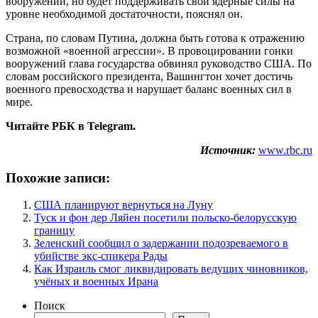
вооружений, но будет поддерживать свои ядерные силы на
уровне необходимой достаточности, пояснял он.
Страна, по словам Путина, должна быть готова к отражению
возможной «военной агрессии». В провоцировании гонки
вооружений глава государства обвинял руководство США. По
словам российского президента, Вашингтон хочет достичь
военного превосходства и нарушает баланс военных сил в
мире.
Читайте РБК в Telegram.
Источник:
www.rbc.ru
Похожие записи:
США планируют вернуться на Луну
Туск и фон дер Ляйен посетили польско-белорусскую
границу
Зеленский сообщил о задержании подозреваемого в
убийстве экс-спикера Рады
Как Израиль смог ликвидировать ведущих чиновников,
учёных и военных Ирана
Поиск