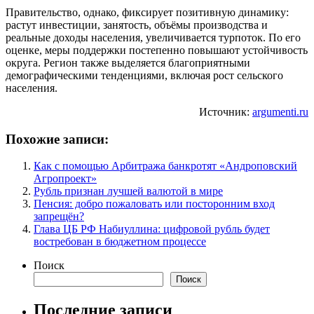
Правительство, однако, фиксирует позитивную динамику:
растут инвестиции, занятость, объёмы производства и
реальные доходы населения, увеличивается турпоток. По его
оценке, меры поддержки постепенно повышают устойчивость
округа. Регион также выделяется благоприятными
демографическими тенденциями, включая рост сельского
населения.
Источник:
argumenti.ru
Похожие записи:
Как с помощью Арбитража банкротят «Андроповский
Агропроект»
Рубль признан лучшей валютой в мире
Пенсия: добро пожаловать или посторонним вход
запрещён?
Глава ЦБ РФ Набиуллина: цифровой рубль будет
востребован в бюджетном процессе
Поиск
Поиск
Последние записи