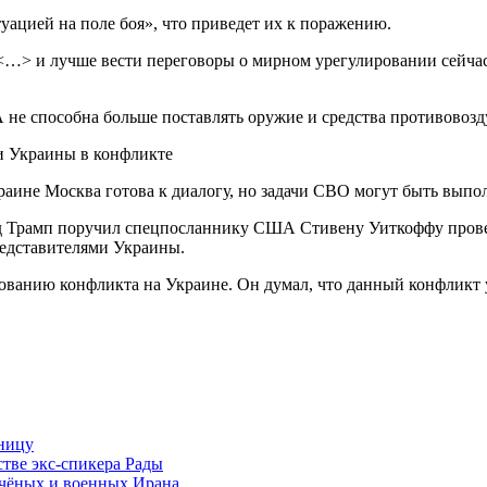
туацией на поле боя», что приведет их к поражению.
 <…> и лучше вести переговоры о мирном урегулировании сейчас
не способна больше поставлять оружие и средства противовоз
ине Москва готова к диалогу, но задачи СВО могут быть выпо
льд Трамп поручил спецпосланнику США Стивену Уиткоффу пров
редставителями Украины.
ованию конфликта на Украине. Он думал, что данный конфликт у
аницу
тве экс-спикера Рады
учёных и военных Ирана