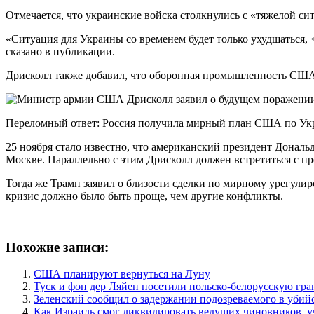
Отмечается, что украинские войска столкнулись с «тяжелой си
«Ситуация для Украины со временем будет только ухудшаться,
сказано в публикации.
Дрисколл также добавил, что оборонная промышленность США 
Переломный ответ: Россия получила мирный план США по Укра
25 ноября стало известно, что американский президент Дона
Москве. Параллельно с этим Дрисколл должен встретиться с п
Тогда же Трамп заявил о близости сделки по мирному урегулир
кризис должно было быть проще, чем другие конфликты.
Похожие записи:
США планируют вернуться на Луну
Туск и фон дер Ляйен посетили польско-белорусскую гр
Зеленский сообщил о задержании подозреваемого в убийс
Как Израиль смог ликвидировать ведущих чиновников, 