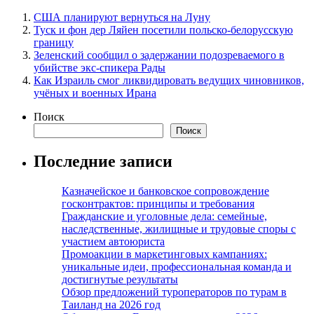
США планируют вернуться на Луну
Туск и фон дер Ляйен посетили польско-белорусскую
границу
Зеленский сообщил о задержании подозреваемого в
убийстве экс-спикера Рады
Как Израиль смог ликвидировать ведущих чиновников,
учёных и военных Ирана
Поиск
Поиск
Последние записи
Казначейское и банковское сопровождение
госконтрактов: принципы и требования
Гражданские и уголовные дела: семейные,
наследственные, жилищные и трудовые споры с
участием автоюриста
Промоакции в маркетинговых кампаниях:
уникальные идеи, профессиональная команда и
достигнутые результаты
Обзор предложений туроператоров по турам в
Таиланд на 2026 год