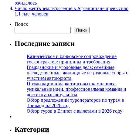
ожидалось
Число жертв землетрясения в Афганистане превысило
1,1 тыс. человек
Поиск
Поиск
Последние записи
Казначейское и банковское сопровождение
госконтрактов: принципы и требования
Гражданские и уголовные дела: семейные,
наследственные, жилищные и трудовые споры с
участием автоюриста
Промоакции в маркетинговых кампаниях:
уникальные идеи, профессиональная команда и
достигнутые результаты
Обзор предложений туроператоров по турам в
Таиланд на 2026 год
Обзор туров в Египет с вылетами в 2026 году
Категории