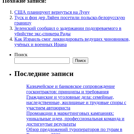
Похожие записи:
США планируют вернуться на Луну
Туск и фон дер Ляйен посетили польско-белорусскую
границу
Зеленский сообщил о задержании подозреваемого в
убийстве экс-спикера Рады
Как Израиль смог ликвидировать ведущих чиновников,
учёных и военных Ирана
Поиск
Поиск
Последние записи
Казначейское и банковское сопровождение
госконтрактов: принципы и требования
Гражданские и уголовные дела: семейные,
наследственные, жилищные и трудовые споры с
участием автоюриста
Промоакции в маркетинговых кампаниях:
уникальные идеи, профессиональная команда и
достигнутые результаты
Обзор предложений туроператоров по турам в