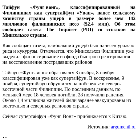
Тайфун «Фунг-вонг», классифицированный на
Филиппинах как супертайфун «Уван», нанес сельскому
хозяйству страны ущерб в размере более чем 142
миллионов филиппинских песо ($2,4 млн). Об этом
сообщает газета The Inquirer (PDI) со ссылкой на
Минсельхоз страны.
Как сообщает газета, наибольший ущерб был нанесен урожаю
риса и кукурузы. Отмечается, что Минсельхоз Филиппин уже
выделил финансирование из фонда быстрого реагирования
на восстановление пострадавших районов.
Тайфун «Фунг-вонг» образовался 3 ноября, 8 ноября
классифицирован уже как супертайфун. В воскресенье, 9
ноября, супертайфун обрушился на побережье в северо-
восточной части Филиппин. По последним данным, по
меньшей мере 18 человек погибли, 28 получили ранения.
Около 1,4 миллиона жителей были заранее эвакуированы из
восточных и северных регионов страны.
Сейчас супертайфун «Фунг-Вонг» приближается к Китаю.
Источник:
argumenti.ru