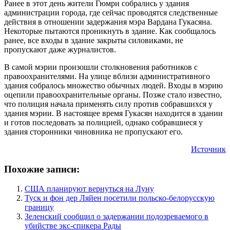
Ранее в этот день жители Гюмри собрались у здания
администрации города, где сейчас проводятся следственные
действия в отношении задержания мэра Вардана Гукасяна.
Некоторые пытаются проникнуть в здание. Как сообщалось
ранее, все входы в здание закрыты силовиками, не
пропускают даже журналистов.
В самой мэрии произошли столкновения работников с
правоохранителями. На улице вблизи административного
здания собралось множество обычных людей. Входы в мэрию
оцепили правоохранительные органы. Позже стало известно,
что полиция начала применять силу против собравшихся у
здания мэрии. В настоящее время Гукасян находится в здании
и готов последовать за полицией, однако собравшиеся у
здания сторонники чиновника не пропускают его.
Источник
Похожие записи:
США планируют вернуться на Луну
Туск и фон дер Ляйен посетили польско-белорусскую
границу
Зеленский сообщил о задержании подозреваемого в
убийстве экс-спикера Рады