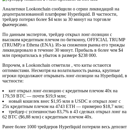
Аналитики Lookonchain сообщили о серии ликвидаций на
децентрализованной платформе Hyperliquid. В частности,
трейдер потерял более $4 млн за 30 минут на торговле
фьючерсами.
По данным экспертов, трейдер открыл лонг-позиции с
высоким кредитным плечом по биткоину, OFFICIAL TRUMP
(TRUMP) и Ethena (ENA). Из-за снижения рынка его трижды
ликвидировало в течение 30 минут. Прибыль в более чем $4
млн превратилась в убыток в размере $238 000.
Впрочем, в Lookonchain отметили , что киты остаются
оптимистами. Несмотря на волатильность рынка, крупные
игроки продолжают открывать лонг-позиции на Hyperliquid, в
частности:
кит открыл лонг-позицию с кредитным плечом 40x на
179,59 BTC — почти $19,9 млн;
новый кошелек внес $1,95 млн в USDC и открыл лонг с
25x кредитным плечом на 4743 ETH — примерно $18,7 млн;
трейдер с успешностью 83,7% в 43 сделках открыл лонг на
62 BTC ($6,88 млн) с кредитным плечом 40x.
Ранее более 1000 трейдеров Hyperliquid потеряли весь депозит