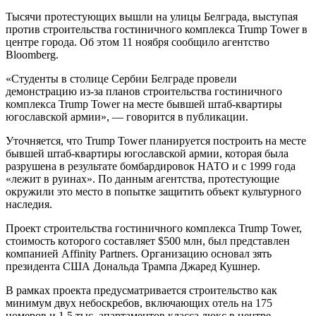
Тысячи протестующих вышли на улицы Белграда, выступая
против строительства гостиничного комплекса Trump Tower в
центре города. Об этом 11 ноября сообщило агентство
Bloomberg.
«Студенты в столице Сербии Белграде провели
демонстрацию из-за планов строительства гостиничного
комплекса Trump Tower на месте бывшей штаб-квартиры
югославской армии», — говорится в публикации.
Уточняется, что Trump Tower планируется построить на месте
бывшей штаб-квартиры югославской армии, которая была
разрушена в результате бомбардировок НАТО и с 1999 года
«лежит в руинах». По данным агентства, протестующие
окружили это место в попытке защитить объект культурного
наследия.
Проект строительства гостиничного комплекса Trump Tower,
стоимость которого составляет $500 млн, был представлен
компанией Affinity Partners. Организацию основал зять
президента США Дональда Трампа Джаред Кушнер.
В рамках проекта предусматривается строительство как
минимум двух небоскребов, включающих отель на 175
номеров и 1,5 тыс. апартаментов класса люкс в центре