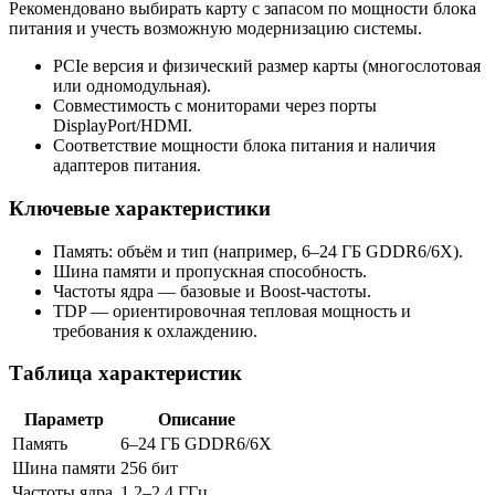
Рекомендовано выбирать карту с запасом по мощности блока
питания и учесть возможную модернизацию системы.
PCIe версия и физический размер карты (многослотовая
или одномодульная).
Совместимость с мониторами через порты
DisplayPort/HDMI.
Соответствие мощности блока питания и наличия
адаптеров питания.
Ключевые характеристики
Память: объём и тип (например, 6–24 ГБ GDDR6/6X).
Шина памяти и пропускная способность.
Частоты ядра — базовые и Boost-частоты.
TDP — ориентировочная тепловая мощность и
требования к охлаждению.
Таблица характеристик
Параметр
Описание
Память
6–24 ГБ GDDR6/6X
Шина памяти
256 бит
Частоты ядра
1.2–2.4 ГГц