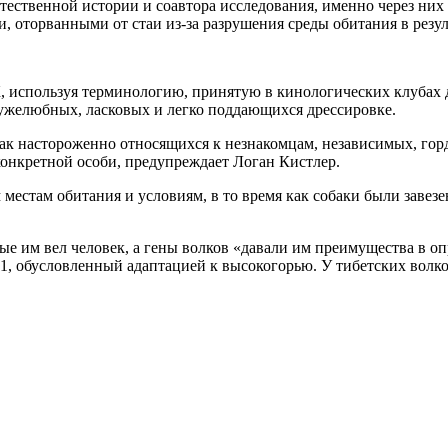
стественной истории и соавтора исследования, именно через них
и, оторванными от стаи из-за разрушения среды обитания в резул
, используя терминологию, принятую в кинологических клубах 
ужелюбных, ласковых и легко поддающихся дрессировке.
к настороженно относящихся к незнакомцам, независимых, горд
онкретной особи, предупреждает Логан Кистлер.
естам обитания и условиям, в то время как собаки были завезе
ые им вел человек, а гены волков «давали им преимущества в о
S1, обусловленный адаптацией к высокогорью. У тибетских волков