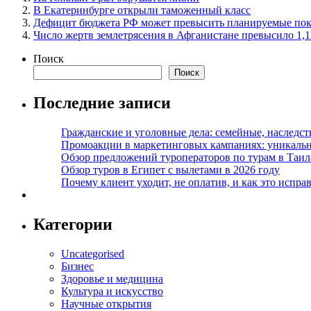
В Екатеринбурге открыли таможенный класс
Дефицит бюджета РФ может превысить планируемые показ
Число жертв землетрясения в Афганистане превысило 1,1
Поиск
Поиск
Последние записи
Гражданские и уголовные дела: семейные, наследс
Промоакции в маркетинговых кампаниях: уникальны
Обзор предложений туроператоров по турам в Таил
Обзор туров в Египет с вылетами в 2026 году
Почему клиент уходит, не оплатив, и как это испра
Категории
Uncategorised
Бизнес
Здоровье и медицина
Культура и искусство
Научные открытия