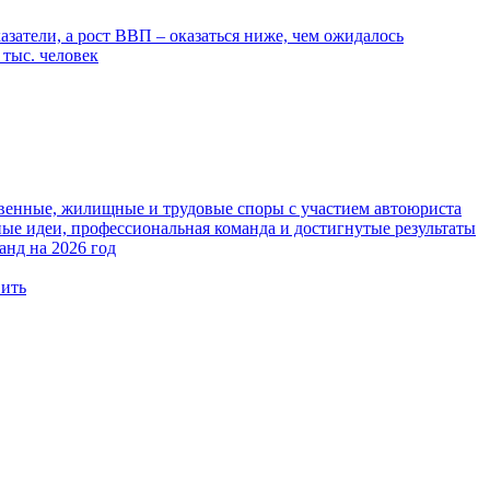
атели, а рост ВВП – оказаться ниже, чем ожидалось
 тыс. человек
твенные, жилищные и трудовые споры с участием автоюриста
е идеи, профессиональная команда и достигнутые результаты
анд на 2026 год
вить