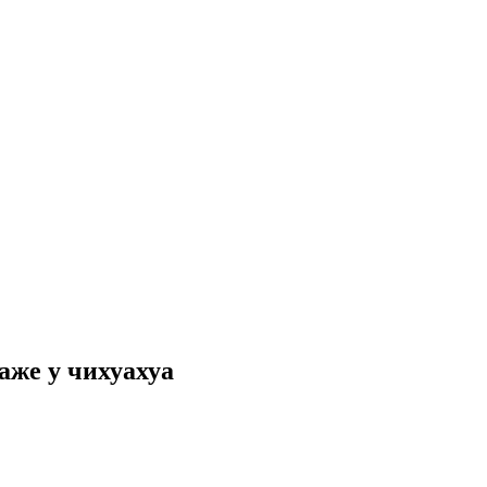
аже у чихуахуа