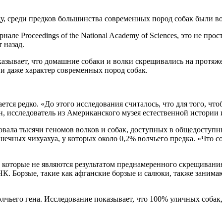
у, среди предков большинства современных пород собак были в
ле Proceedings of the National Academy of Sciences, это не прос
 назад.
казывает, что домашние собаки и волки скрещивались на протя
 и даже характер современных пород собак.
тся редко. «До этого исследования считалось, что для того, что
ин, исследователь из Американского музея естественной истории
овала тысячи геномов волков и собак, доступных в общедоступ
ошечных чихуахуа, у которых около 0,2% волчьего предка. «Что 
которые не являются результатом преднамеренного скрещивания
НК. Борзые, такие как афганские борзые и салюки, также занима
чьего гена. Исследование показывает, что 100% уличных собак,