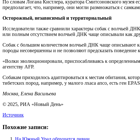
По словам Логана Кистлера, куратора Смитсоновского музея е
предполагает, что, например, они могли размножаться с самкам
Осторожный, независимый и территориальный
Исследователи также сравнили характеры собак с волчьей ДНК
или полным отсутствием волчьей ДНК чаще описывали как др
Собак с большим количеством волчьей ДНК чаще описывают ка
породы несовершенны и не позволяют предсказать поведение к
«Волки эволюционировали, приспосабливаясь к определенным м
агентству AFP.
Собакам приходилось адаптироваться к местам обитания, котор
тибетских пород, например, у малого лхаса апсо, есть ген EPA
Москва, Елена Васильева
© 2025, РИА «Новый День»
Источник
Похожие записи:
На Южный Урал обрушатся ливни