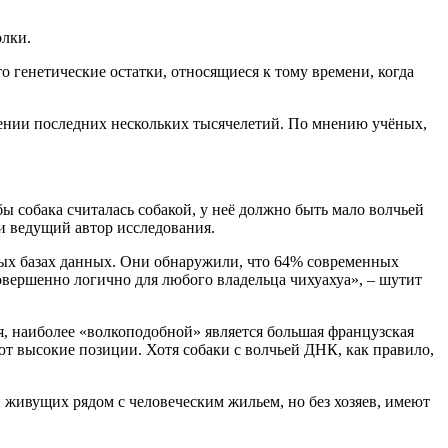
олки.
то генетические остатки, относящиеся к тому времени, когда
жении последних нескольких тысячелетий. По мнению учёных,
бы собака считалась собакой, у неё должно быть мало волчьей
 и ведущий автор исследования.
ных базах данных. Они обнаружили, что 64% современных
совершенно логично для любого владельца чихуахуа», – шутит
, наиболее «волкоподобной» является большая французская
ют высокие позиции. Хотя собаки с волчьей ДНК, как правило,
 живущих рядом с человеческим жильем, но без хозяев, имеют