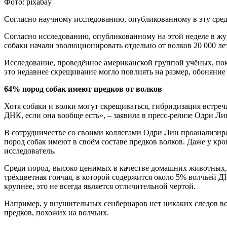
Фото: pixabay
Согласно научному исследованию, опубликованному в эту сред
Согласно исследованию, опубликованному на этой неделе в журна
собаки начали эволюционировать отдельно от волков 20 000 лет
Исследование, проведённое американской группой учёных, по
это недавнее скрещивание могло повлиять на размер, обоняние
64% пород собак имеют предков от волков
Хотя собаки и волки могут скрещиваться, гибридизация встречае
ДНК, если она вообще есть», – заявила в пресс-релизе Одри Л
В сотрудничестве со своими коллегами Одри Лин проанализир
пород собак имеют в своём составе предков волков. Даже у кр
исследователь.
Среди пород, высоко ценимых в качестве домашних животных, 
трёхцветная гончая, в которой содержится около 5% волчьей Д
крупнее, это не всегда является отличительной чертой.
Например, у внушительных сенбернаров нет никаких следов вол
предков, похожих на волчьих.