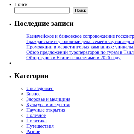
Поиск
Поиск
Последние записи
Казначейское и банковское сопровождение госконт
Гражданские и уголовные дела: семейные, наследс
Промоакции в маркетинговых кампаниях: уникальны
Обзор предложений туроператоров по турам в Таил
Обзор туров в Египет с вылетами в 2026 году
Категории
Uncategorised
Бизнес
Здоровье и медицина
Культура и искусство
Научные открытия
Полезное
Политика
Путешествия
Разное