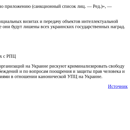
но приложению (санкционный список лиц. — Ред.)», —
фициальных визитах и передачу объектов интеллектуальной
же они будут лишены всех украинских государственных наград.
ях с РПЦ
организаций на Украине рискуют криминализировать свободу
беждений и по вопросам поощрения и защиты прав человека и
ваниями в отношении канонической УПЦ на Украине.
Источник